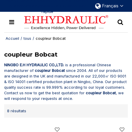
Plus de 30 ans d'expérience dans le domaine
Français
des raccords hydrauliques à déconnexion
rapide
Accueil
/
tous
/
coupleur Bobcat
coupleur Bobcat
NINGBO E.H HYDRAULIC CO.,LTD.
is a professional Chinese
manufacturer of
coupleur Bobcat
since 2004. All of our products
are designed in the UK and manufactured in our 22,000㎡ ISO 9001
& ISO 14001 certified production plant in Ningbo, China. Our product
quality success rate is 99.999% according to our loyal customers.
Contact us now to get the best quotation for
coupleur Bobcat
, we
will respond to your requests at once.
8 résultats