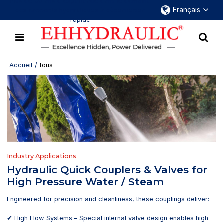
Plus de 30 ans d'expérience dans le domaine
Français
des raccords hydrauliques à déconnexion
rapide
Accueil
/
tous
Industry Applications
Hydraulic Quick Couplers & Valves for
High Pressure Water / Steam
Engineered for precision and cleanliness, these couplings deliver:
✔ High Flow Systems – Special internal valve design enables high