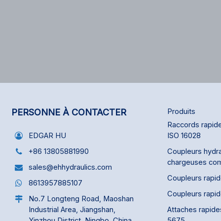
PERSONNE À CONTACTER
Produits
Raccords rapide
ISO 16028
EDGAR HU
Coupleurs hydra
+86 13805881990
chargeuses co
sales@ehhydraulics.com
Coupleurs rapi
8613957885107
Coupleurs rapi
No.7 Longteng Road, Maoshan
Attaches rapide
Industrial Area, Jiangshan,
5675
Yinzhou District, Ningbo, China,