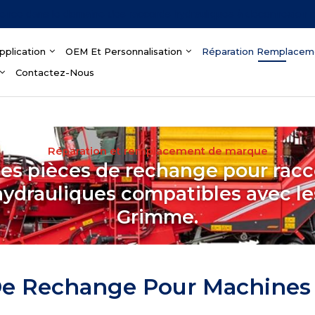
ience dans le domaine des raccords hydrauliques à déconnexion 
pplication
OEM Et Personnalisation
Réparation Remplacem
Contactez-Nous
Réparation et remplacement de marque
des pièces de rechange pour racc
hydrauliques compatibles avec l
Grimme.
De Rechange Pour Machine