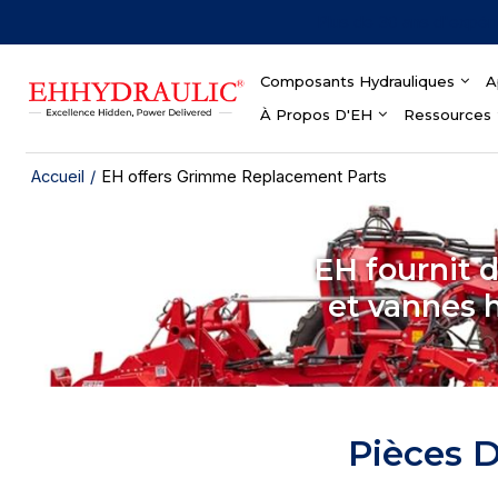
Plus de 30 ans d'expér
Composants Hydrauliques
A
À Propos D'EH
Ressources
Accueil
/
EH offers Grimme Replacement Parts
EH fournit 
et vannes 
Pièces 