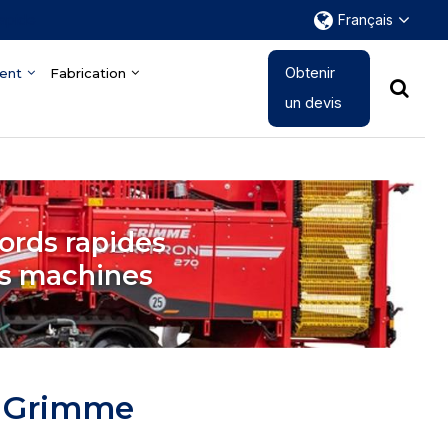
rapide
Français
Obtenir
ent
Fabrication
un devis
ords rapides
es machines
s Grimme