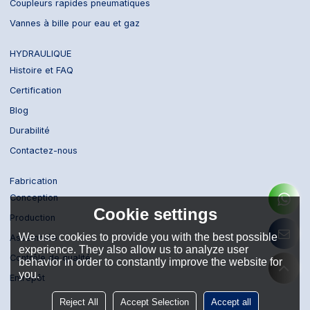
Coupleurs rapides pneumatiques
Vannes à bille pour eau et gaz
HYDRAULIQUE
Histoire et FAQ
Certification
Blog
Durabilité
Contactez-nous
Fabrication
Conception
Cookie settings
Production
We use cookies to provide you with the best possible
Assemblée
experience. They also allow us to analyze user
Contrôle de qualité
behavior in order to constantly improve the website for
you.
Entrepôt
Reject All
Accept Selection
Accept all