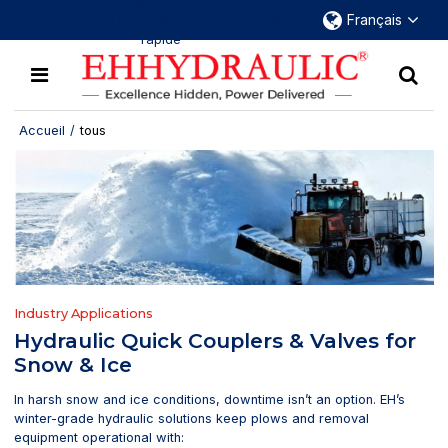
Plus de 30 ans d'expérience dans le domaine
Français
des raccords hydrauliques à déconnexion
rapide
Accueil
/
tous
Industry Applications
Hydraulic Quick Couplers & Valves for
Snow & Ice
In harsh snow and ice conditions, downtime isn’t an option. EH’s
winter-grade hydraulic solutions keep plows and removal
equipment operational with: