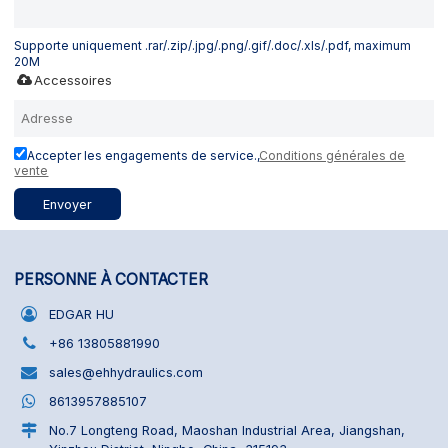
Supporte uniquement .rar/.zip/.jpg/.png/.gif/.doc/.xls/.pdf, maximum
20M
Accessoires
Accepter les engagements de service.,
Conditions générales de
vente
Envoyer
PERSONNE À CONTACTER
EDGAR HU
+86 13805881990
sales@ehhydraulics.com
8613957885107
No.7 Longteng Road, Maoshan Industrial Area, Jiangshan,