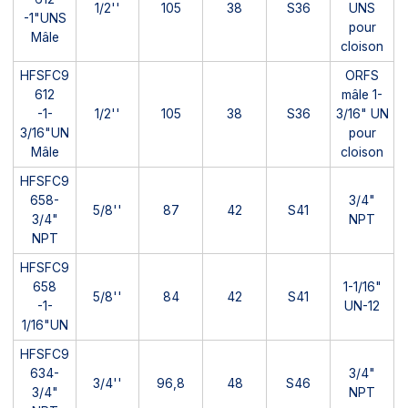
1/2''
105
38
S36
UNS
-1"UNS
pour
Mâle
cloison
HFSFC9
ORFS
612
mâle 1-
-1-
1/2''
105
38
S36
3/16" UN
3/16"UN
pour
Mâle
cloison
HFSFC9
658-
3/4"
5/8''
87
42
S41
3/4"
NPT
NPT
HFSFC9
658
1-1/16"
5/8''
84
42
S41
-1-
UN-12
1/16"UN
HFSFC9
634-
3/4"
3/4''
96,8
48
S46
3/4"
NPT