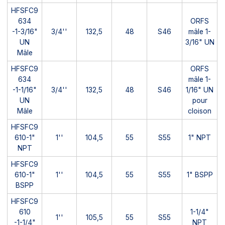
HFSFC9
634
ORFS
-1-3/16"
3/4''
132,5
48
S46
mâle 1-
UN
3/16" UN
Mâle
HFSFC9
ORFS
634
mâle 1-
-1-1/16"
3/4''
132,5
48
S46
1/16" UN
UN
pour
Mâle
cloison
HFSFC9
610-1"
1''
104,5
55
S55
1" NPT
NPT
HFSFC9
610-1"
1''
104,5
55
S55
1" BSPP
BSPP
HFSFC9
610
1-1/4"
1''
105,5
55
S55
-1-1/4"
NPT