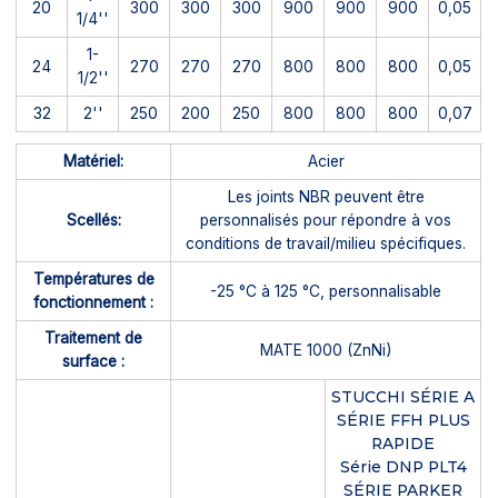
20
300
300
300
900
900
900
0,05
1/4''
1-
24
270
270
270
800
800
800
0,05
1/2''
32
2''
250
200
250
800
800
800
0,07
Matériel:
Acier
Les joints NBR peuvent être
Scellés:
personnalisés pour répondre à vos
conditions de travail/milieu spécifiques.
Températures de
-25 °C à 125 °C, personnalisable
fonctionnement :
Traitement de
MATE 1000 (ZnNi)
surface :
STUCCHI SÉRIE A
SÉRIE FFH PLUS
RAPIDE
Série DNP PLT4
SÉRIE PARKER