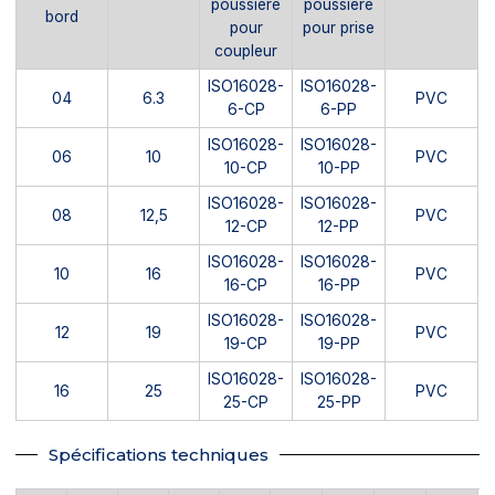
poussière
poussière
bord
pour
pour prise
coupleur
ISO16028-
ISO16028-
04
6.3
PVC
6-CP
6-PP
ISO16028-
ISO16028-
06
10
PVC
10-CP
10-PP
ISO16028-
ISO16028-
08
12,5
PVC
12-CP
12-PP
ISO16028-
ISO16028-
10
16
PVC
16-CP
16-PP
ISO16028-
ISO16028-
12
19
PVC
19-CP
19-PP
ISO16028-
ISO16028-
16
25
PVC
25-CP
25-PP
Spécifications techniques