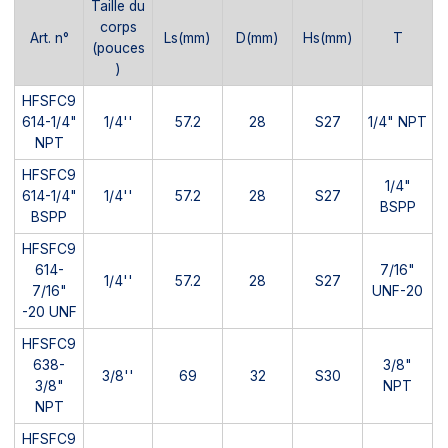
Taille du
corps
Art. n°
Ls(mm)
D(mm)
Hs(mm)
T
(pouces
)
HFSFC9
614-1/4"
1/4''
57.2
28
S27
1/4" NPT
NPT
HFSFC9
1/4"
614-1/4"
1/4''
57.2
28
S27
BSPP
BSPP
HFSFC9
614-
7/16"
1/4''
57.2
28
S27
7/16"
UNF-20
-20 UNF
HFSFC9
638-
3/8"
3/8''
69
32
S30
3/8"
NPT
NPT
HFSFC9