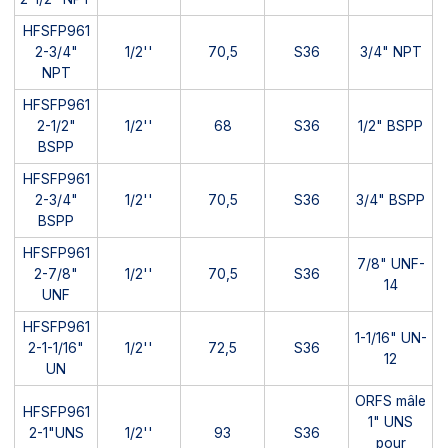
HFSFP961
2-3/4"
1/2''
70,5
S36
3/4" NPT
NPT
HFSFP961
2-1/2"
1/2''
68
S36
1/2" BSPP
BSPP
HFSFP961
2-3/4"
1/2''
70,5
S36
3/4" BSPP
BSPP
HFSFP961
7/8" UNF-
2-7/8"
1/2''
70,5
S36
14
UNF
HFSFP961
1-1/16" UN-
2-1-1/16"
1/2''
72,5
S36
12
UN
ORFS mâle
HFSFP961
1" UNS
2-1"UNS
1/2''
93
S36
pour