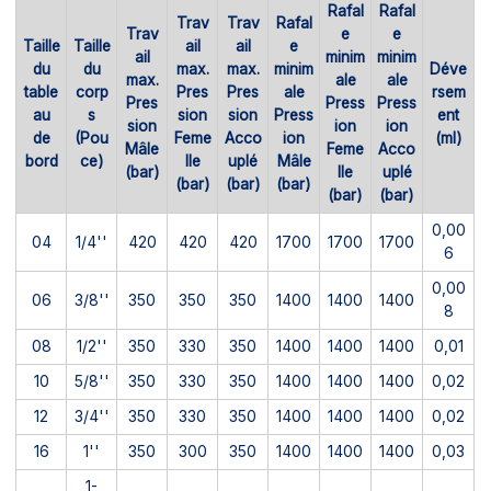
Rafal
Rafal
Trav
Trav
Rafal
Trav
e
e
Taille
Taille
ail
ail
e
ail
minim
minim
du
du
max.
max.
minim
Déve
max.
ale
ale
table
corp
Pres
Pres
ale
rsem
Pres
Press
Press
au
s
sion
sion
Press
ent
sion
ion
ion
de
(Pou
Feme
Acco
ion
(ml)
Mâle
Feme
Acco
bord
ce)
lle
uplé
Mâle
(bar)
lle
uplé
(bar)
(bar)
(bar)
(bar)
(bar)
0,00
04
1/4''
420
420
420
1700
1700
1700
6
0,00
06
3/8''
350
350
350
1400
1400
1400
8
08
1/2''
350
330
350
1400
1400
1400
0,01
10
5/8''
350
330
350
1400
1400
1400
0,02
12
3/4''
350
330
350
1400
1400
1400
0,02
16
1''
350
300
350
1400
1400
1400
0,03
1-