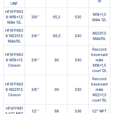
16
UNF
HFSFP963
M18x1,5
8-M18x1,5
3/8''
65,5
S30
Mâle 12L
Mâle 12L
HFSFP963
M22X1.5
8-M22X1.5
3/8''
66,5
S30
Mâle15L
Mâle15L
Raccord
HFSFP963
traversant
8-M18x1.5
3/8''
90
S30
mâle
Cloison
M18x1,5
court 12L
Raccord
HFSFP963
traversant
8-M22X1.5
3/8''
90
S30
mâle
Cloison
M22x1,5
court 15L
HFSFP961
1/2''
68
S36
1/2" NPT
2-1/2" NPT