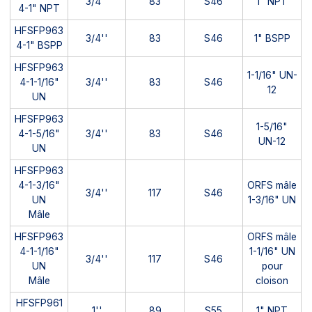
3/4''
83
S46
1" NPT
4-1" NPT
HFSFP963
3/4''
83
S46
1" BSPP
4-1" BSPP
HFSFP963
1-1/16" UN-
4-1-1/16"
3/4''
83
S46
12
UN
HFSFP963
1-5/16"
4-1-5/16"
3/4''
83
S46
UN-12
UN
HFSFP963
4-1-3/16"
ORFS mâle
3/4''
117
S46
UN
1-3/16" UN
Mâle
HFSFP963
ORFS mâle
4-1-1/16"
1-1/16" UN
3/4''
117
S46
UN
pour
Mâle
cloison
HFSFP961
1''
89
S55
1" NPT