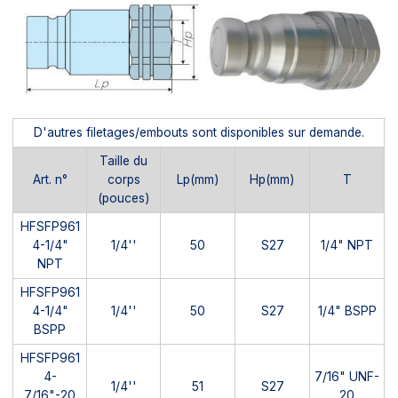
D'autres filetages/embouts sont disponibles sur demande.
Taille du
Art. n°
corps
Lp(mm)
Hp(mm)
T
(pouces)
HFSFP961
4-1/4"
1/4''
50
S27
1/4" NPT
NPT
HFSFP961
4-1/4"
1/4''
50
S27
1/4" BSPP
BSPP
HFSFP961
4-
7/16" UNF-
1/4''
51
S27
7/16"-20
20