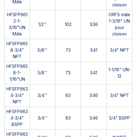
Mâle
cloison
HFSFP961
ORFS mâle
2-1-
1-3/16" UN
1/2''
102
S36
3/16"UN
pour
Mâle
cloison
HFSFP965
8-3/4"
5/8''
73
S41
3/4" NPT
NPT
HFSFP965
1-1/16" UN-
8-1-
5/8''
73
S41
12
1/16"UN
HFSFP963
4-3/4"
3/4''
83
S46
3/4" NPT
NPT
HFSFP963
4-3/4"
3/4''
83
S46
3/4" BSPP
BSPP
HFSFP963