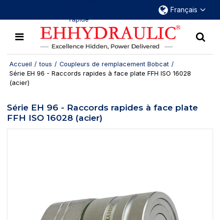
Plus de 30 ans d'expérience dans le domaine
Français
des raccords hydrauliques à déconnexion
rapide
Accueil
/
tous
/
Coupleurs de remplacement Bobcat
/
Série EH 96 - Raccords rapides à face plate FFH ISO 16028
(acier)
Série EH 96 - Raccords rapides à face plate
FFH ISO 16028 (acier)