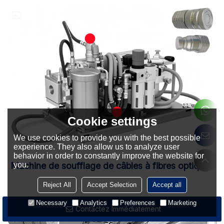
Cookie settings
We use cookies to provide you with the best possible
experience. They also allow us to analyze user
behavior in order to constantly improve the website for
you.
Machine de soufflage de câbles à fibres optiques
Reject All
Accept Selection
Accept all
Necessary
Analytics
Preferences
Marketing
Contactez Immédiatement