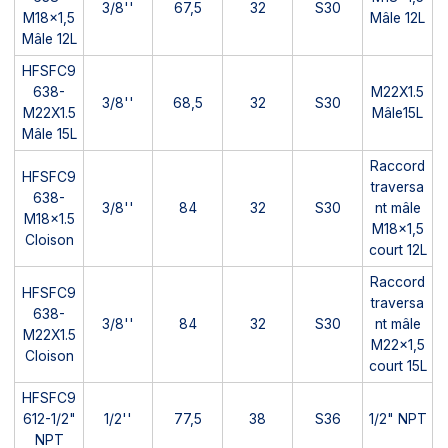
3/8''
67,5
32
S30
M18x1,5
Mâle 12L
Mâle 12L
HFSFC9
638-
M22X1.5
3/8''
68,5
32
S30
M22X1.5
Mâle15L
Mâle 15L
Raccord
HFSFC9
traversa
638-
3/8''
84
32
S30
nt mâle
M18x1.5
M18x1,5
Cloison
court 12L
Raccord
HFSFC9
traversa
638-
3/8''
84
32
S30
nt mâle
M22X1.5
M22x1,5
Cloison
court 15L
HFSFC9
612-1/2"
1/2''
77,5
38
S36
1/2" NPT
NPT