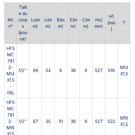
Taill
e du
H1
Art.
corp
Ls(m
Li(m
B(m
E(m
C(m
Hs(
(mm
T
n°
s
m)
m)
m)
m)
m)
mm)
)
(pou
ce)
HFS
MC
781
2-
M14
1/2''
96
34
8
38
6
S27
S19
M14
X1,5
X1.5
-
08L
HFS
MC
781
M16
2-
1/2''
97
35
10
38
6
S27
S22
X1,5
M16
X1.5