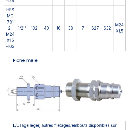
-12S
HFS
MC
781
M24
2-
1/2''
102
40
16
38
7
S27
S32
X1,5
M24
X1.5
-16S
Fiche mâle
L/Usage léger, autres filetages/embouts disponibles sur