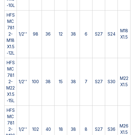
-10L
HFS
MC
781
M18
2-
1/2''
98
36
12
38
6
S27
S24
X1.5
M18
X1.5
-12L
HFS
MC
781
M22
2-
1/2''
100
38
15
38
7
S27
S30
X1.5
M22
X1.5
-15L
HFS
MC
781
M26
2-
1/2''
102
40
18
38
8
S27
S36
X1.5