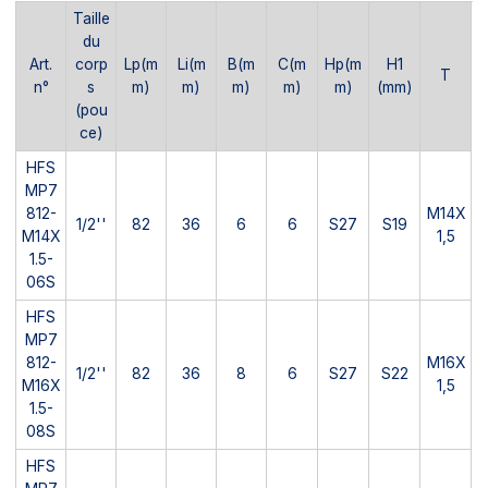
Taille
du
Art.
corp
Lp(m
Li(m
B(m
C(m
Hp(m
H1
T
n°
s
m)
m)
m)
m)
m)
(mm)
(pou
ce)
HFS
MP7
812-
M14X
1/2''
82
36
6
6
S27
S19
M14X
1,5
1.5-
06S
HFS
MP7
812-
M16X
1/2''
82
36
8
6
S27
S22
M16X
1,5
1.5-
08S
HFS