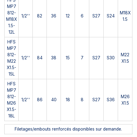
MP7
812-
M18X
1/2''
82
36
12
6
S27
S24
M18X
1.5
1.5-
12L
HFS
MP7
812-
M22
1/2''
84
38
15
7
S27
S30
M22
X1.5
X1.5-
15L
HFS
MP7
812-
M26
1/2''
86
40
18
8
S27
S36
M26
X1.5
X1.5-
18L
Filetages/embouts renforcés disponibles sur demande.