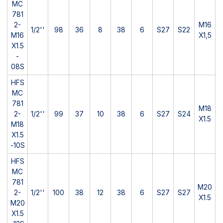
MC
781
2-
M16
1/2''
98
36
8
38
6
S27
S22
M16
X1,5
X1.5
-
08S
HFS
MC
781
M18
2-
1/2''
99
37
10
38
6
S27
S24
X1.5
M18
X1.5
-10S
HFS
MC
781
M20
2-
1/2''
100
38
12
38
6
S27
S27
X1.5
M20
X1.5