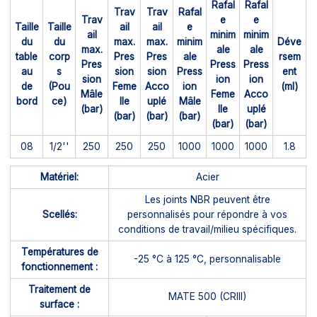
Rafal
Rafal
Trav
Trav
Rafal
Trav
e
e
Taille
Taille
ail
ail
e
ail
minim
minim
du
du
max.
max.
minim
Déve
max.
ale
ale
table
corp
Pres
Pres
ale
rsem
Pres
Press
Press
au
s
sion
sion
Press
ent
sion
ion
ion
de
(Pou
Feme
Acco
ion
(ml)
Mâle
Feme
Acco
bord
ce)
lle
uplé
Mâle
(bar)
lle
uplé
(bar)
(bar)
(bar)
(bar)
(bar)
08
1/2''
250
250
250
1000
1000
1000
1.8
Matériel:
Acier
Les joints NBR peuvent être
Scellés:
personnalisés pour répondre à vos
conditions de travail/milieu spécifiques.
Températures de
-25 °C à 125 °C, personnalisable
fonctionnement :
Traitement de
MATE 500 (CRIII)
surface :