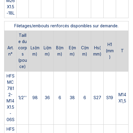
M26
X1.5
-18L
Filetages/embouts renforcés disponibles sur demande.
Taill
e du
H1
Art.
corp
Ls(m
Li(m
B(m
E(m
C(m
Hs(
(mm
T
n°
s
m)
m)
m)
m)
m)
mm)
)
(pou
ce)
HFS
MC
781
2-
M14
1/2''
98
36
6
38
6
S27
S19
M14
X1,5
X1.5
-
06S
HFS