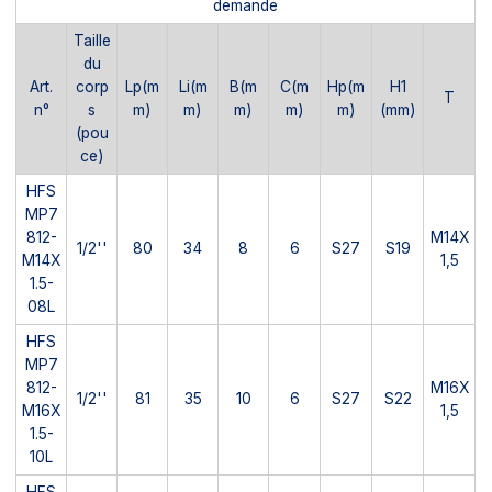
demande
Taille
du
Art.
corp
Lp(m
Li(m
B(m
C(m
Hp(m
H1
T
n°
s
m)
m)
m)
m)
m)
(mm)
(pou
ce)
HFS
MP7
812-
M14X
1/2''
80
34
8
6
S27
S19
M14X
1,5
1.5-
08L
HFS
MP7
812-
M16X
1/2''
81
35
10
6
S27
S22
M16X
1,5
1.5-
10L
HFS