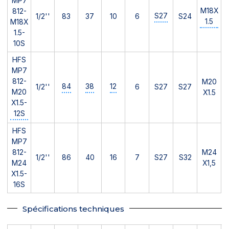
MP7
M18X
812-
S27
1/2''
83
37
10
6
S24
1.5
M18X
1.5-
10S
HFS
MP7
812-
M20
84
38
12
1/2''
6
S27
S27
M20
X1.5
X1.5-
12S
HFS
MP7
812-
M24
1/2''
86
40
16
7
S27
S32
M24
X1,5
X1.5-
16S
Spécifications techniques