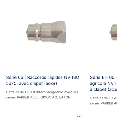
Série 66 | Raccords rapides NV ISO
Série EH 66 
5675, avec clapet (acier)
agricole NV 
à clapet (acie
Cette série EH est interchangeable avec les
séries PARKER 4000, DIXON AG, EATON
Cette série EH e
AEROQUIP FD42, FASTER NV, DNP PDV1,
séries PARKER 
STUCCHI IRV, SAFEWAY S20 et VOSWINKEL ID.
AEROQUIP FD42,
Produit en acier. Conforme à la norme ISO-
STUCCHI IRV, S