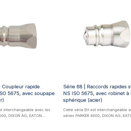
- Coupleur rapide
Série 68 | Raccords rapides 
ISO 5675, avec soupape
NS ISO 5675, avec robinet à
r)
sphérique (acier)
st interchangeable avec les
Cette série EH est interchangeable a
4000, DIXON AG, EATON
séries PARKER 4000, DIXON AG, EA
 FASTER NV, DNP PDV1,
AEROQUIP FD42, FASTER NS, DNP PD
AFEWAY S20 et VOSWINKEL ID.
STUCCHI IR, SAFEWAY S20 et SNAP-T