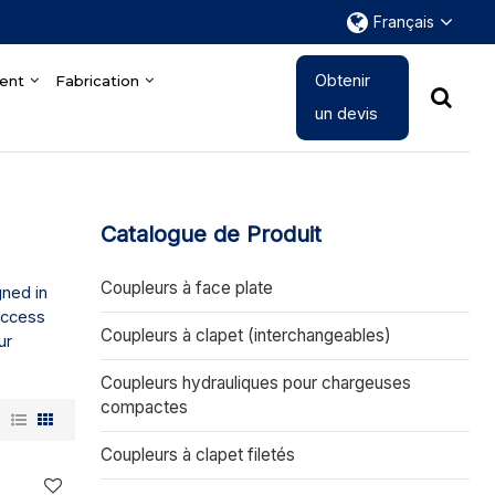
rapide
Français
Obtenir
ent
Fabrication
un devis
Catalogue de Produit
Coupleurs à face plate
gned in
uccess
Coupleurs à clapet (interchangeables)
ur
Coupleurs hydrauliques pour chargeuses
compactes
e
Coupleurs à clapet filetés