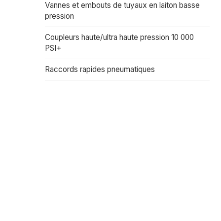
e ISO-
Vannes et embouts de tuyaux en laiton basse
ue à usage
pression
Conforme à
corps 1/2''
Coupleurs haute/ultra haute pression 10 000
 de corps
PSI+
es PARKER
la taille
Raccords rapides pneumatiques
rente de