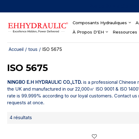
Plus de 30 ans d'expér
Composants Hydrauliques
A
À Propos D'EH
Ressources
Accueil
/
tous
/
ISO 5675
ISO 5675
NINGBO E.H HYDRAULIC CO.,LTD.
is a professional Chinese
the UK and manufactured in our 22,000㎡ ISO 9001 & ISO 14001 c
rate is 99.999% according to our loyal customers. Contact us 
requests at once.
4 résultats