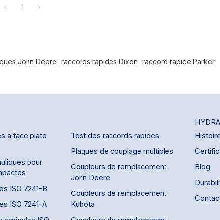
1
iques John Deere
raccords rapides Dixon
raccord rapide Parker
HYDRA
s à face plate
Test des raccords rapides
Histoir
Plaques de couplage multiples
Certific
uliques pour
Coupleurs de remplacement
Blog
mpactes
John Deere
Durabil
des ISO 7241-B
Coupleurs de remplacement
Contac
des ISO 7241-A
Kubota