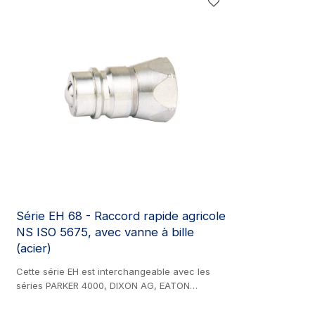
5675. La série 66 est équipée de raccords
Produit en acier
rapides pour vannes à clapet interchangeables
5675. La série 
avec la série 68 de vannes à boisseau
rapides pour cl
sphérique. Fabriqués en acier au carbone
ceux de la séri
zingué, ces raccords offrent une étanchéité
sphérique 68. F
supérieure à celle des vannes à boisseau
zingué, ces racc
sphérique. Conforme à la norme ISO-7241-A
supérieure aux 
(corps 1/2'' uniquement). Les autres corps sont
classiques. Con
interchangeables avec les séries PARKER 4000
(corps de 1/2 p
et Faster NV. Veuillez noter que la taille 3/4'' de
diamètres de co
la série FASTER NV est différente de celle de la
avec les séries 
série PARKER 4000.
Attention : le di
FASTER NV est di
PARKER 4000.
Série EH 68 - Raccord rapide agricole
NS ISO 5675, avec vanne à bille
(acier)
Cette série EH est interchangeable avec les
séries PARKER 4000, DIXON AG, EATON
AEROQUIP FD42, FASTER NS, DNP PDS1,
STUCCHI IR, SAFEWAY S20 et SNAP-TITE 60.