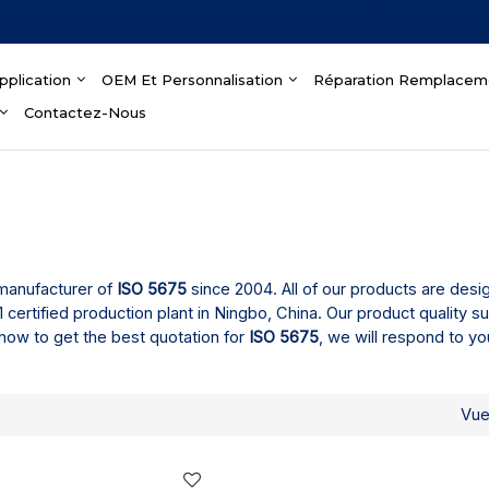
ience dans le domaine des raccords hydrauliques à déconnexion 
pplication
OEM Et Personnalisation
Réparation Remplacem
Contactez-Nous
 manufacturer of
ISO 5675
since 2004. All of our products are desi
ertified production plant in Ningbo, China. Our product quality s
now to get the best quotation for
ISO 5675
, we will respond to yo
Vu