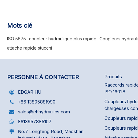
Produit en acier. Conforme à la norme ISO
5675. Raccords à bille à usage général avec
système de déconnexion rapide. Conforme à la
norme ISO 7241-A (corps de 1/2" uniquement).
Mots clé
Les autres dimensions de corps sont
interchangeables avec les séries PARKER 4000
ISO 5675
coupleur hydraulique plus rapide
Coupleurs hydraul
et Faster NS. Attention : la dimension 3/4" de la
attache rapide stucchi
série FASTER NS est différente de celle de la
série PARKER 4000.
PERSONNE À CONTACTER
Produits
Raccords rapide
ISO 16028
EDGAR HU
Coupleurs hydra
+86 13805881990
chargeuses co
sales@ehhydraulics.com
Coupleurs rapi
8613957885107
Coupleurs rapi
No.7 Longteng Road, Maoshan