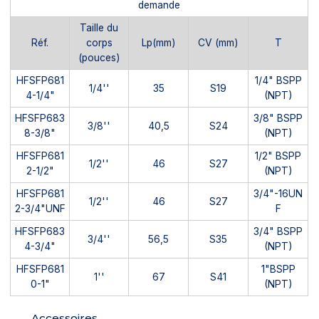
demande
Taille du
Réf.
corps
Lp(mm)
CV (mm)
T
(pouces)
HFSFP681
1/4" BSPP
1/4''
35
S19
4-1/4"
(NPT)
HFSFP683
3/8" BSPP
3/8''
40,5
S24
8-3/8"
(NPT)
HFSFP681
1/2" BSPP
1/2''
46
S27
2-1/2"
(NPT)
HFSFP681
3/4"-16UN
1/2''
46
S27
2-3/4"UNF
F
HFSFP683
3/4" BSPP
3/4''
56,5
S35
4-3/4"
(NPT)
HFSFP681
1"BSPP
1''
67
S41
0-1"
(NPT)
Accessoires