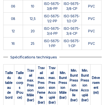
ISO-5675-
ISO-5675-
06
10
PVC
3/8-PP
3/8-CP
ISO-5675-
ISO-5675-
08
12,5
PVC
1/2-PP
1/2-CP
ISO-5675-
ISO-5675-
12
20
PVC
3/4-PP
3/4-CP
ISO-5675-
ISO-5675-
16
25
PVC
1-PP
1-CP
Spécifications techniques
Trav
Trav
Trav
Min.
Min.
Taille
Taille
ail
ail
Min.
ail
Burst
Burst
du
du
max.
max.
Burst
Déve
max.
Press
Press
table
corp
Pres
Pres
Press
rsem
Pres
ion
ion
au
s
sion
sion
ion
ent
sion
Feme
Acco
de
(Pou
Feme
Acco
Mâle
(ml)
Mâle
lle
uplé
bord
ce)
lle
uplé
(bar)
(bar)
(bar)
(bar)
(bar)
(bar)