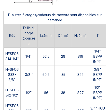
D'autres filetages/embouts de raccord sont disponibles sur
demande
Taille du
corps
Réf.
Ls(mm)
D(mm)
Hs(mm)
T
(pouces
)
1/4"
HFSFC6
1/4''
52,5
28
S19
BSPP
814-1/4"
(NPT)
HFSFC6
3/8"
838-
3/8''
59,5
35
S22
BSPP
3/8"
(NPT)
1/2"
HFSFC6
1/2''
66
38
S27
BSPP
812-1/2"
(NPT)
HFSFC6
3/4"-16U