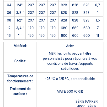
04
1/4''
207
207
207
828
828
828
0,7
06
3/8''
207
207
207
828
828
828
1
08
1/2''
207
207
207
828
828
828
1,5
12
3/4''
170
170
170
680
680
680
7
16
1''
150
150
150
600
600
600
11
Matériel:
Acier
NBR, les joints peuvent être
personnalisés pour répondre à vos
Scellés:
conditions de travail/supports
spécifiques
Températures de
-25 °C à 125 °C, personnalisable
fonctionnement :
Traitement de
MATE 500 (CRIII)
surface :
SÉRIE PARKER
4000, SÉRIE