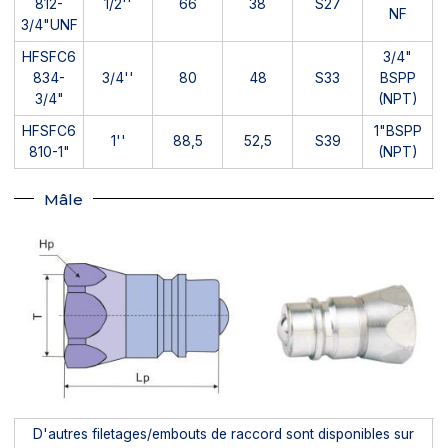
812-
1/2''
66
38
S27
NF
3/4"UNF
HFSFC6
3/4"
834-
3/4''
80
48
S33
BSPP
3/4"
(NPT)
HFSFC6
1"BSPP
1''
88,5
52,5
S39
810-1"
(NPT)
Mâle
D'autres filetages/embouts de raccord sont disponibles sur