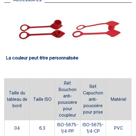
La couleur peut être personnalisée
Réf.
Réf.
Bouchon
Taille du
Capuchon
anti-
tableau de
Taille ISO
anti-
Matériel
poussière
bord
poussière
pour
pour prise
coupleur
ISO-5675-
ISO-5675-
04
6.3
PVC
1/4-PP
1/4-CP