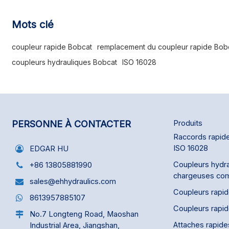
297 offre des performances fiables dans les
pression hydrau
applications soumises à des impulsions de
15171-1 (connexio
pression extrêmes et à des pressions
mâle se monte d
Mots clé
résiduelles importantes. Sa conception
hydrauliques tan
innovante à filetage réduit considérablement
connecte à l'in
coupleur rapide Bobcat
remplacement du coupleur rapide Bob
l'usure et prévient l'effet Brinell, tandis que sa
permettant une s
coupleurs hydrauliques Bobcat
ISO 16028
technologie de valve interne permet un
pression du syst
raccordement et un débranchement sûrs,
du branchement
même sous haute pression résiduelle.
PERSONNE À CONTACTER
Produits
Raccords rapide
ISO 16028
EDGAR HU
Coupleurs hydra
+86 13805881990
chargeuses co
sales@ehhydraulics.com
Coupleurs rapi
8613957885107
Coupleurs rapi
No.7 Longteng Road, Maoshan
Attaches rapide
Industrial Area, Jiangshan,