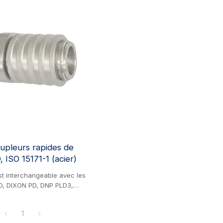
oupleurs rapides de
, ISO 15171-1 (acier)
st interchangeable avec les
D, DIXON PD, DNP PLD3,
ON AEROQUIP FD90, BRAZIL
STICO et HOLMBURY DTP.
1
r. Raccords de mesure de