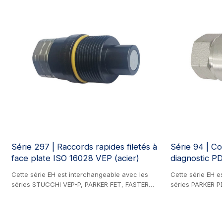
Série 297 | Raccords rapides filetés à
Série 94 | C
face plate ISO 16028 VEP (acier)
diagnostic PD
Cette série EH est interchangeable avec les
Cette série EH e
séries STUCCHI VEP-P, PARKER FET, FASTER
séries PARKER P
FHV, DNP PST4, VOSWINKEL FT, DIXON VEP et
FASTER DF, EAT
HOLMBURY HFT. Produit en acier. Conçue pour
DYNAMIC DIAGO
les systèmes hydrauliques exigeants, la série
Produit en acie