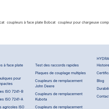
lique conformes à la norme ISO
ns à face plate). La partie
irectement sur les conduites
dis que l'interface femelle se
strumentation de mesure,
cat
coupleurs à face plate Bobcat
coupleur pour chargeuse comp
urveillance précise de la
ème sans perte de fluide lors
/débranchement.
HYDRA
s à face plate
Test des raccords rapides
Histoir
Plaques de couplage multiples
Certific
uliques pour
Coupleurs de remplacement
Blog
mpactes
John Deere
Durabil
des ISO 7241-B
Coupleurs de remplacement
Contac
des ISO 7241-A
Kubota
s agricoles ISO
Coupleurs de remplacement