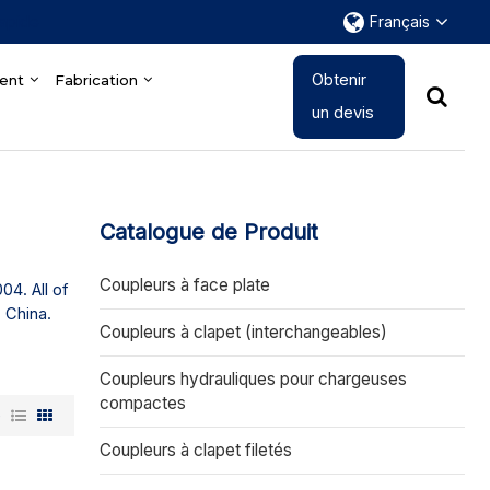
rapide
Français
Obtenir
ent
Fabrication
un devis
Catalogue de Produit
Coupleurs à face plate
04. All of
 China.
Coupleurs à clapet (interchangeables)
Coupleurs hydrauliques pour chargeuses
compactes
e
Coupleurs à clapet filetés