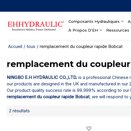
Plus de 30 ans d'expér
Composants Hydrauliques
A
À Propos D'EH
Ressources
Accueil
/
tous
/
remplacement du coupleur rapide Bobcat
remplacement du coupleur
NINGBO E.H HYDRAULIC CO.,LTD.
is a professional Chinese
our products are designed in the UK and manufactured in our 2
Our product quality success rate is 99.999% according to our 
remplacement du coupleur rapide Bobcat
, we will respond to
2 résultats