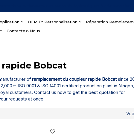
ience dans le domaine des raccords hydrauliques à déconnexion 
pplication
OEM Et Personnalisation
Réparation Remplacem
Contactez-Nous
 rapide Bobcat
 manufacturer of
remplacement du coupleur rapide Bobcat
since 20
2,000㎡ ISO 9001 & ISO 14001 certified production plant in Ningbo,
loyal customers. Contact us now to get the best quotation for
 your requests at once.
Vu