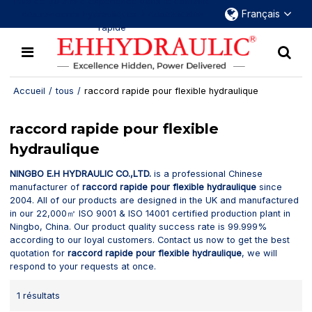
Plus de 30 ans d'expérience dans le domaine
Français
des raccords hydrauliques à déconnexion
rapide
Accueil
/
tous
/
raccord rapide pour flexible hydraulique
raccord rapide pour flexible
hydraulique
NINGBO E.H HYDRAULIC CO.,LTD.
is a professional Chinese
manufacturer of
raccord rapide pour flexible hydraulique
since
2004. All of our products are designed in the UK and manufactured
in our 22,000㎡ ISO 9001 & ISO 14001 certified production plant in
Ningbo, China. Our product quality success rate is 99.999%
according to our loyal customers. Contact us now to get the best
quotation for
raccord rapide pour flexible hydraulique
, we will
respond to your requests at once.
1 résultats