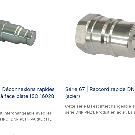
- Déconnexions rapides
Série 67 | Raccord rapide D
 à face plate ISO 16028
(acier)
Cette série EH est interchangeable a
série DNP PNZ1. Produit en acier. La 
st interchangeable avec les
est équipée de raccords rapides à c
FIRG, DNP PLT1, PARKER FF,
spécialement conçus pour l'Australie
 FD 89, DIXON HT, HANSEN
Nouvelle-Zélande.
WAY FFE49. Produit en acier.