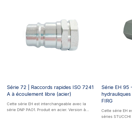
Série 72 | Raccords rapides ISO 7241
Série EH 95 
A à écoulement libre (acier)
hydrauliques
FIRG
Cette série EH est interchangeable avec la
série DNP PAO1. Produit en acier. Version à
Cette série EH e
passage libre de la série 75, les raccords 72
séries STUCCHI 
présentent une conception à passage ouvert
EATON AEROQUIP
sans clapets internes, garantissant un débit
QA29000 et SAFE