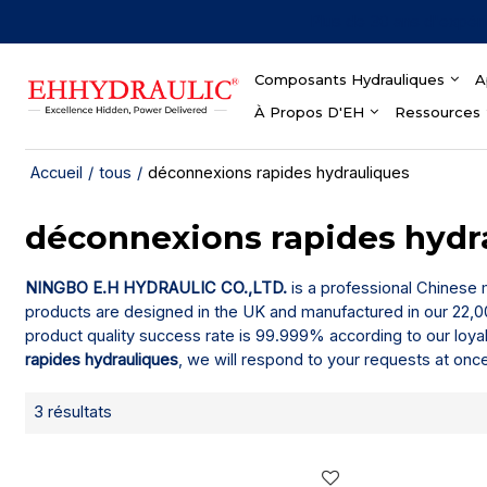
Plus de 30 ans d'expér
Composants Hydrauliques
A
À Propos D'EH
Ressources
Accueil
/
tous
/
déconnexions rapides hydrauliques
déconnexions rapides hydr
NINGBO E.H HYDRAULIC CO.,LTD.
is a professional Chinese
products are designed in the UK and manufactured in our 22,00
product quality success rate is 99.999% according to our loya
rapides hydrauliques
, we will respond to your requests at onc
3 résultats