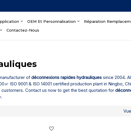
ience dans le domaine des raccords hydrauliques à déconnexion 
pplication
OEM Et Personnalisation
Réparation Remplacem
Contactez-Nous
auliques
 manufacturer of
déconnexions rapides hydrauliques
since 2004. All
0㎡ ISO 9001 & ISO 14001 certified production plant in Ningbo, Ch
l customers. Contact us now to get the best quotation for
déconn
e.
Vu