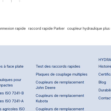
1
connue comme la solution de
iginale conforme à la norme
nue d'offrir des performances
bilité exceptionnelle et un
t qualité-prix. Son système
égré innovant minimise
onnexion rapide
raccord rapide Parker
coupleur hydraulique plus
t l'usure prématurée en
cacement trois facteurs de
ues : le mouvement relatif entre
du raccord, les impulsions de
es et la contrainte constante
oids du flexible en
HYDRA
orizontal.
s à face plate
Test des raccords rapides
Histoir
Plaques de couplage multiples
Certific
uliques pour
Coupleurs de remplacement
Blog
mpactes
John Deere
Durabil
des ISO 7241-B
Coupleurs de remplacement
Contac
des ISO 7241-A
Kubota
s agricoles ISO
Coupleurs de remplacement