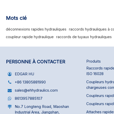
plus élevé et une perte de charge réduite.
La série 95, re
raccordement or
ISO 16028, conti
fiables, une dura
Mots clé
excellent rappor
d'étanchéité int
déconnexions rapides hydrauliques
raccords hydrauliques à c
considérablemen
coupleur rapide hydraulique
raccords de tuyaux hydrauliques
compensant effi
contrainte critiq
les composants 
pression soudain
exercée par le p
PERSONNE À CONTACTER
Produits
fonctionnement h
Raccords rapide
ISO 16028
EDGAR HU
Coupleurs hydra
+86 13805881990
chargeuses co
sales@ehhydraulics.com
Coupleurs rapi
8613957885107
Coupleurs rapi
No.7 Longteng Road, Maoshan
Attaches rapide
Industrial Area, Jiangshan,