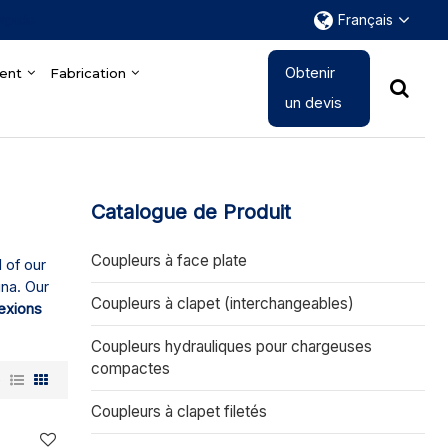
rapide
Français
Obtenir
ent
Fabrication
un devis
Catalogue de Produit
Coupleurs à face plate
 of our
ina. Our
Coupleurs à clapet (interchangeables)
exions
Coupleurs hydrauliques pour chargeuses
compactes
e
Coupleurs à clapet filetés