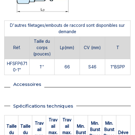
D'autres filetages/embouts de raccord sont disponibles sur
demande
Taille du
Réf.
corps
Lp(mm)
CV (mm)
T
(pouces)
HFSFP671
1''
66
S46
1"BSPP
0-1"
Accessoires
Spécifications techniques
Trav
Trav
Trav
Min.
Min.
Taille
Taille
ail
ail
Min.
ail
Burst
Burst
du
du
max.
max.
Burst
Déve