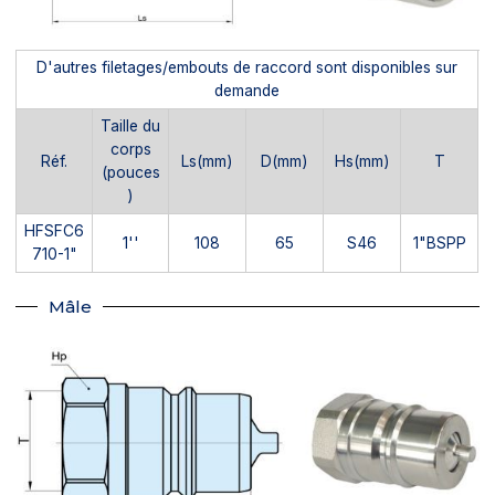
D'autres filetages/embouts de raccord sont disponibles sur
demande
Taille du
corps
Réf.
Ls(mm)
D(mm)
Hs(mm)
T
(pouces
)
HFSFC6
1''
108
65
S46
1"BSPP
710-1"
Mâle