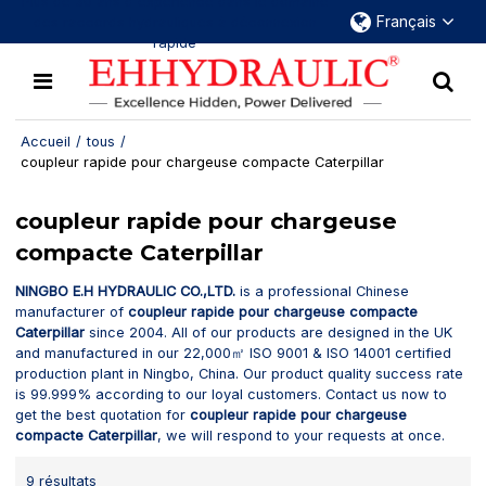
Plus de 30 ans d'expérience dans le domaine
Français
des raccords hydrauliques à déconnexion
rapide
Accueil
/
tous
/
coupleur rapide pour chargeuse compacte Caterpillar
coupleur rapide pour chargeuse
compacte Caterpillar
NINGBO E.H HYDRAULIC CO.,LTD.
is a professional Chinese
manufacturer of
coupleur rapide pour chargeuse compacte
Caterpillar
since 2004. All of our products are designed in the UK
and manufactured in our 22,000㎡ ISO 9001 & ISO 14001 certified
production plant in Ningbo, China. Our product quality success rate
is 99.999% according to our loyal customers. Contact us now to
get the best quotation for
coupleur rapide pour chargeuse
compacte Caterpillar
, we will respond to your requests at once.
9 résultats