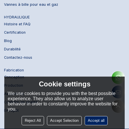
Vannes à bille pour eau et gaz
HYDRAULIQUE
Histoire et FAQ
Certification
Blog
Durabilité
Contactez-nous
Fabrication
Conception
Cookie settings
Production
We use cookies to provide you with the best possible
Assemblée
experience. They also allow us to analyze user
Contrôle de qualité
behavior in order to constantly improve the website for
you.
Entrepôt
Reject All
Accept Selection
Accept all