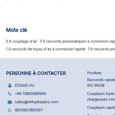
adaptateurs pivotants (acier). Produit en acier.
Ce système de raccord est équipé d'un
verrouillage de sécurité. Pour le débrancher, il
faut d'abord dévisser la fiche du raccord avant
de pouvoir le déverrouiller. Ceci empêche toute
déconnexion involontaire.
Mots clé
3 8 couplage d'air
3 8 raccords pneumatiques à connexion ra
1 4 raccords de tuyau d'air à connexion rapide
1 8 raccords p
PERSONNE À CONTACTER
Produits
Raccords rapide
ISO 16028
EDGAR HU
Coupleurs hydra
+86 13805881990
chargeuses co
sales@ehhydraulics.com
Coupleurs rapi
8613957885107