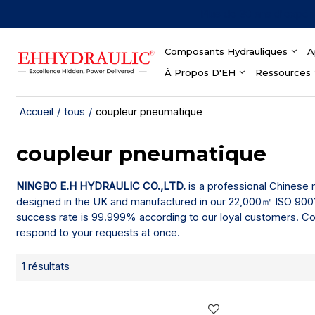
Plus de 30 ans d'expér
Composants Hydrauliques
A
À Propos D'EH
Ressources
Accueil
/
tous
/
coupleur pneumatique
coupleur pneumatique
NINGBO E.H HYDRAULIC CO.,LTD.
is a professional Chinese
designed in the UK and manufactured in our 22,000㎡ ISO 9001 &
success rate is 99.999% according to our loyal customers. Co
respond to your requests at once.
1 résultats