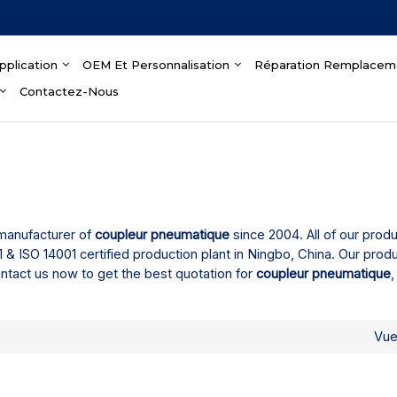
ience dans le domaine des raccords hydrauliques à déconnexion 
pplication
OEM Et Personnalisation
Réparation Remplacem
Contactez-Nous
 manufacturer of
coupleur pneumatique
since 2004. All of our prod
 ISO 14001 certified production plant in Ningbo, China. Our produ
ntact us now to get the best quotation for
coupleur pneumatique
,
Vu