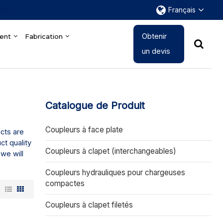
rapide
Français
Obtenir
ent
Fabrication
un devis
Catalogue de Produit
Coupleurs à face plate
ucts are
ct quality
Coupleurs à clapet (interchangeables)
 we will
Coupleurs hydrauliques pour chargeuses
compactes
e
Coupleurs à clapet filetés