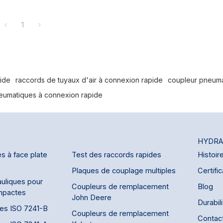
1
pide
raccords de tuyaux d'air à connexion rapide
coupleur pneum
neumatiques à connexion rapide
HYDRA
s à face plate
Test des raccords rapides
Histoir
Plaques de couplage multiples
Certific
uliques pour
Coupleurs de remplacement
Blog
mpactes
John Deere
Durabil
des ISO 7241-B
Coupleurs de remplacement
Contac