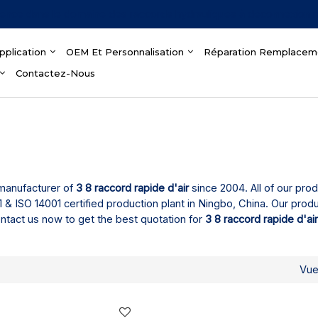
ience dans le domaine des raccords hydrauliques à déconnexion 
pplication
OEM Et Personnalisation
Réparation Remplacem
Contactez-Nous
 manufacturer of
3 8 raccord rapide d'air
since 2004. All of our pro
 ISO 14001 certified production plant in Ningbo, China. Our produ
ntact us now to get the best quotation for
3 8 raccord rapide d'ai
Vu