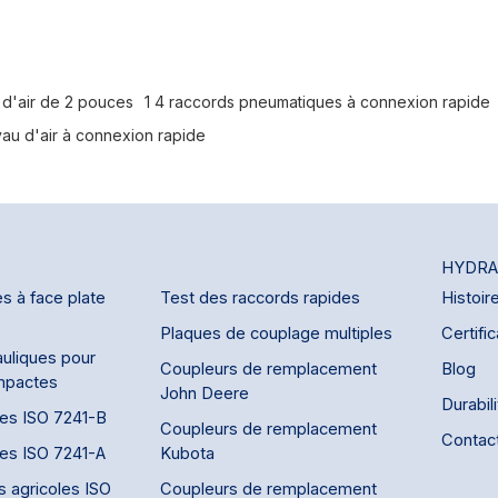
de conduites d'air et de
ression. Compact et
tilise un mécanisme de
lles en acier captives qui
la rainure de verrouillage du
 d'air de 2 pouces
1 4 raccords pneumatiques à connexion rapide
chon coulissant à ressort du
yau d'air à connexion rapide
re rétracté manuellement pour
connecter le raccord.
rantes : air comprimé, eau,
 vide limité et gaz limités.
HYDRA
s à face plate
Test des raccords rapides
Histoir
Plaques de couplage multiples
Certific
uliques pour
Coupleurs de remplacement
Blog
mpactes
John Deere
Durabil
des ISO 7241-B
Coupleurs de remplacement
Contac
des ISO 7241-A
Kubota
s agricoles ISO
Coupleurs de remplacement