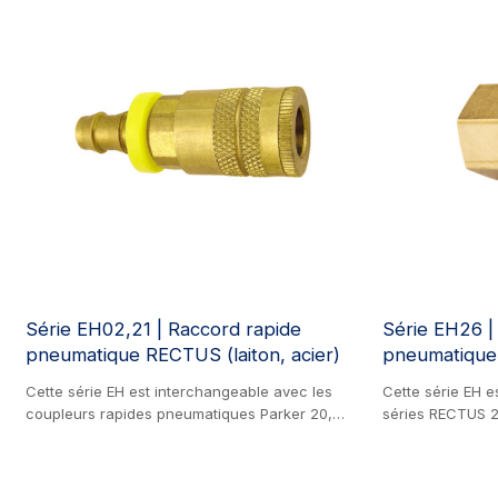
Série EH02,21 | Raccord rapide
Série EH26 |
pneumatique RECTUS (laiton, acier)
pneumatique
Cette série EH est interchangeable avec les
Cette série EH e
coupleurs rapides pneumatiques Parker 20,
séries RECTUS 
Parker 30, Hansen 1000, Hansen 3000, Rectus
1600, CEJN 320 e
23KA, Rectus 24, Rectus 1400, Rectus 1423,
Ce coupleur à m
CEJN 310, TEMA 1400, FOSTER 3/4/5/6,
en milieu industri