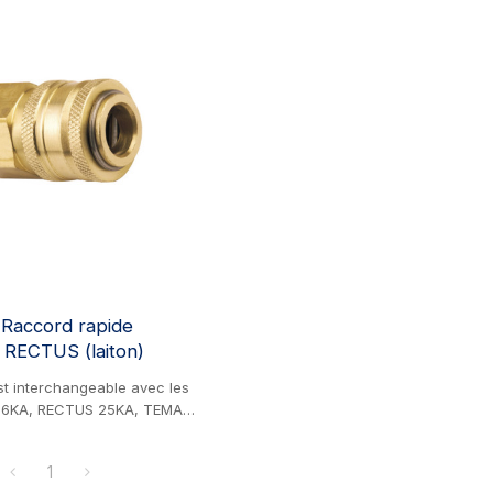
 Raccord rapide
 RECTUS (laiton)
st interchangeable avec les
26KA, RECTUS 25KA, TEMA
t DIXON CJ. Produit en laiton.
anchon est interchangeable
1
el. Il est largement utilisé pour