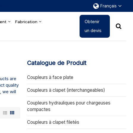
rapide
Français
Obtenir
ent
Fabrication
un devis
Catalogue de Produit
Coupleurs à face plate
ducts are
ct quality
Coupleurs à clapet (interchangeables)
r
, we will
Coupleurs hydrauliques pour chargeuses
compactes
e
Coupleurs à clapet filetés