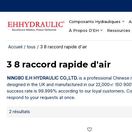
Plus de 30 ans d'expér
Composants Hydrauliques
A
À Propos D'EH
Ressources
Accueil
/
tous
/
3 8 raccord rapide d'air
3 8 raccord rapide d'air
NINGBO E.H HYDRAULIC CO.,LTD.
is a professional Chinese
designed in the UK and manufactured in our 22,000㎡ ISO 9001 &
success rate is 99.999% according to our loyal customers. Co
respond to your requests at once.
2 résultats