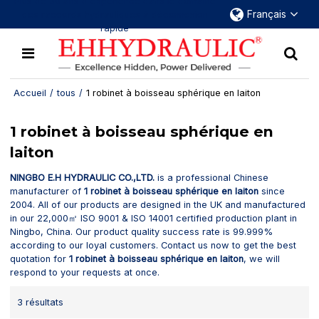
Plus de 30 ans d'expérience dans le domaine
Français
des raccords hydrauliques à déconnexion
rapide
Accueil
/
tous
/
1 robinet à boisseau sphérique en laiton
1 robinet à boisseau sphérique en
laiton
NINGBO E.H HYDRAULIC CO.,LTD.
is a professional Chinese
manufacturer of
1 robinet à boisseau sphérique en laiton
since
2004. All of our products are designed in the UK and manufactured
in our 22,000㎡ ISO 9001 & ISO 14001 certified production plant in
Ningbo, China. Our product quality success rate is 99.999%
according to our loyal customers. Contact us now to get the best
quotation for
1 robinet à boisseau sphérique en laiton
, we will
respond to your requests at once.
3 résultats