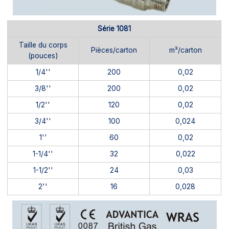
Série 1081
Taille du corps
Pièces/carton
m³/carton
(pouces)
1/4''
200
0,02
3/8''
200
0,02
1/2''
120
0,02
3/4''
100
0,024
1''
60
0,02
1-1/4''
32
0,022
1-1/2''
24
0,03
2''
16
0,028