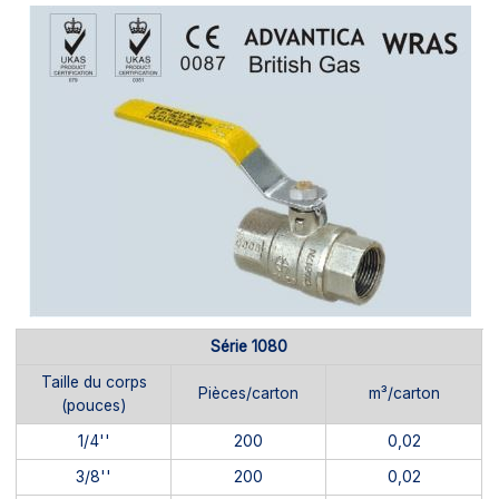
Série 1080
Taille du corps
Pièces/carton
m³/carton
(pouces)
1/4''
200
0,02
3/8''
200
0,02