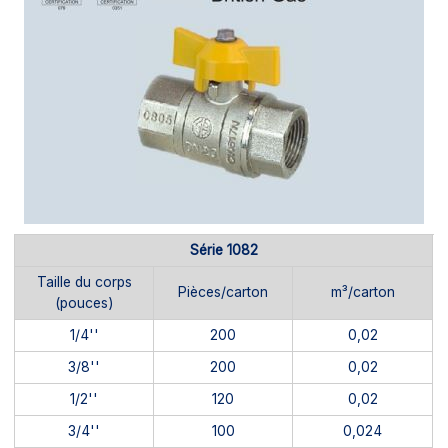
Série 1082
Taille du corps
Pièces/carton
m³/carton
(pouces)
1/4''
200
0,02
3/8''
200
0,02
1/2''
120
0,02
3/4''
100
0,024