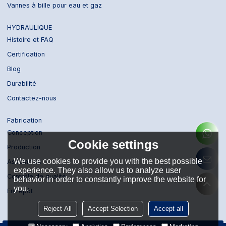
Vannes à bille pour eau et gaz
HYDRAULIQUE
Histoire et FAQ
Certification
Blog
Durabilité
Contactez-nous
Fabrication
Conception
Cookie settings
Production
We use cookies to provide you with the best possible
Assemblée
experience. They also allow us to analyze user
Contrôle de qualité
behavior in order to constantly improve the website for
you.
Entrepôt
Reject All
Accept Selection
Accept all