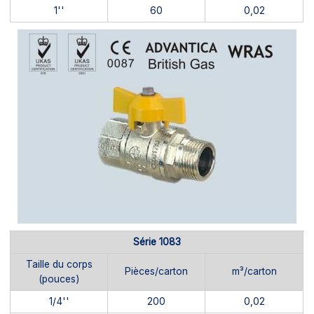
1''
60
0,02
Série 1083
Taille du corps
Pièces/carton
m³/carton
(pouces)
1/4''
200
0,02