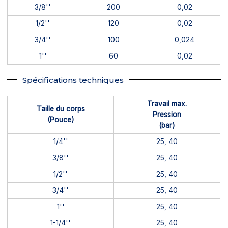
3/8''
200
0,02
1/2''
120
0,02
3/4''
100
0,024
1''
60
0,02
Spécifications techniques
Travail max.
Taille du corps
Pression
(Pouce)
(bar)
1/4''
25, 40
3/8''
25, 40
1/2''
25, 40
3/4''
25, 40
1''
25, 40
1-1/4''
25, 40