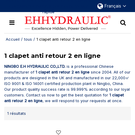
Plus de 30 ans d'expérience dans le domaine
Français
des raccords hydrauliques à déconnexion
rapide
Accueil
/
tous
/
1 clapet anti retour 2 en ligne
1 clapet anti retour 2 en ligne
NINGBO E.H HYDRAULIC CO.,LTD.
is a professional Chinese
manufacturer of
1 clapet anti retour 2 en ligne
since 2004. All of our
products are designed in the UK and manufactured in our 22,000㎡
ISO 9001 & ISO 14001 certified production plant in Ningbo, China.
Our product quality success rate is 99.999% according to our loyal
customers. Contact us now to get the best quotation for
1 clapet
anti retour 2 en ligne
, we will respond to your requests at once.
1 résultats