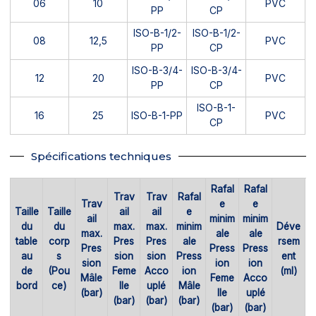
06
10
PVC
PP
CP
ISO-B-1/2-
ISO-B-1/2-
08
12,5
PVC
PP
CP
ISO-B-3/4-
ISO-B-3/4-
12
20
PVC
PP
CP
ISO-B-1-
16
25
ISO-B-1-PP
PVC
CP
Spécifications techniques
Rafal
Rafal
Trav
Trav
Rafal
Trav
e
e
Taille
Taille
ail
ail
e
ail
minim
minim
du
du
max.
max.
minim
Déve
max.
ale
ale
table
corp
Pres
Pres
ale
rsem
Pres
Press
Press
au
s
sion
sion
Press
ent
sion
ion
ion
de
(Pou
Feme
Acco
ion
(ml)
Mâle
Feme
Acco
bord
ce)
lle
uplé
Mâle
(bar)
lle
uplé
(bar)
(bar)
(bar)
(bar)
(bar)