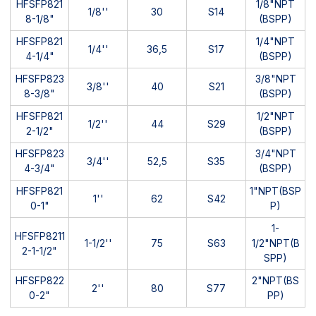
HFSFP821
1/8"NPT
1/8''
30
S14
8-1/8"
(BSPP)
HFSFP821
1/4"NPT
1/4''
36,5
S17
4-1/4"
(BSPP)
HFSFP823
3/8"NPT
3/8''
40
S21
8-3/8"
(BSPP)
HFSFP821
1/2"NPT
1/2''
44
S29
2-1/2"
(BSPP)
HFSFP823
3/4"NPT
3/4''
52,5
S35
4-3/4"
(BSPP)
HFSFP821
1"NPT(BSP
1''
62
S42
0-1"
P)
1-
HFSFP8211
1-1/2''
75
S63
1/2"NPT(B
2-1-1/2"
SPP)
HFSFP822
2"NPT(BS
2''
80
S77
0-2"
PP)