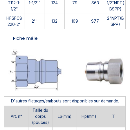
2112-1-
1-1/2''
124
79
S63
1/2"NPT(
1/2"
BSPP)
HFSFC8
2"NPT(B
2''
132
109
S77
220-2"
SPP)
Fiche mâle
D'autres filetages/embouts sont disponibles sur demande.
Taille du
Art. n°
corps
Lp(mm)
Hp(mm)
T
(pouces)