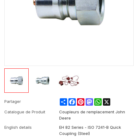
Share
Facebook
Pinterest
Mastodon
WhatsApp
X
Partager
Catalogue de Produit
Coupleurs de remplacement John
Deere
English details
EH 82 Series - ISO 7241-B Quick
Coupling (Steel)