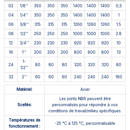
02
1/8''
350
350
350
1400
1400
1400
0,5
04
1/4''
350
350
350
1400
1400
1400
1
06
3/8''
315
315
315
1260
1260
1260
1.5
08
1/2''
250
250
250
1000
1000
1000
2.8
12
3/4''
230
230
230
920
920
920
10
16
1''
200
200
200
800
800
800
13
1-
24
80
80
80
320
320
320
80
1/2''
32
2''
60
60
60
240
240
240
160
Matériel:
Acier
Les joints NBR peuvent être
Scellés:
personnalisés pour répondre à vos
conditions de travail/milieu spécifiques.
Températures de
-25 °C à 125 °C, personnalisable
fonctionnement :