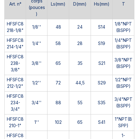
corps
Art. n°
Ls(mm)
D(mm)
Hs(mm)
T
(pouces
)
HFSFC8
1/8"NPT
1/8''
48
24
S14
218-1/8"
(BSPP)
HFSFC8
1/4"NPT
1/4''
58
28
S19
214-1/4"
(BSPP)
HFSFC8
3/8"NPT
238-
3/8''
65
35
S21
(BSPP)
3/8"
HFSFC8
1/2"NPT
1/2''
72
44,5
S29
212-1/2"
(BSPP)
HFSFC8
3/4"NPT
234-
3/4''
88
55
S35
(BSPP)
3/4"
HFSFC8
1"NPT(B
1''
102
65
S41
210-1"
SPP)
HFSFC8
1-