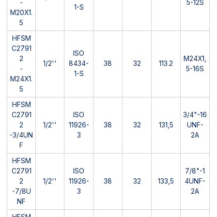
-
5-12S
1-S
M20X1.
5
HFSM
C2791
ISO
2
M24X1,
1/2''
8434-
38
32
113.2
-
5-16S
1-S
M24X1.
5
HFSM
C2791
ISO
3/4"-16
2
1/2''
11926-
38
32
131,5
UNF-
-3/4UN
3
2A
F
HFSM
C2791
ISO
7/8"-1
2
1/2''
11926-
38
32
133,5
4UNF-
-7/8U
3
2A
NF
HFSM