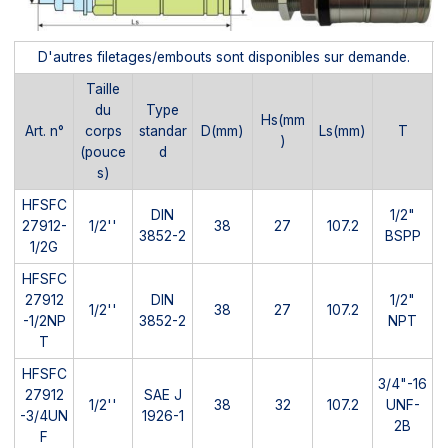
D'autres filetages/embouts sont disponibles sur demande.
Taille
du
Type
Hs(mm
Art. n°
corps
standar
D(mm)
Ls(mm)
T
)
(pouce
d
s)
HFSFC
DIN
1/2"
27912-
1/2''
38
27
107.2
3852-2
BSPP
1/2G
HFSFC
27912
DIN
1/2"
1/2''
38
27
107.2
-1/2NP
3852-2
NPT
T
HFSFC
3/4"-16
27912
SAE J
1/2''
38
32
107.2
UNF-
-3/4UN
1926-1
2B
F