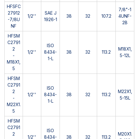
HFSFC
7/8"-1
27912
SAE J
1/2''
38
32
107.2
4UNF-
-7/8U
1926-1
2B
NF
HFSM
C2791
ISO
2
M18X1,
1/2''
8434-
38
32
113.2
-
5-12L
1-L
M18X1,
5
HFSM
C2791
ISO
2
M22X1,
1/2''
8434-
38
32
113.2
-
5-15L
1-L
M22X1.
5
HFSM
C2791
ISO
2
M20X1.
1/2''
8434-
38
32
113.2