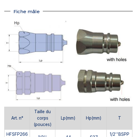
Fiche mâle
Taille du
Art. n°
corps
Lp(mm)
Hp(mm)
T
(pouces)
HFSFP266
1/2''BSPP