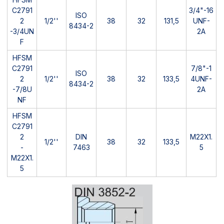
C2791
3/4"-16
ISO
2
1/2''
38
32
131,5
UNF-
8434-2
-3/4UN
2A
F
HFSM
C2791
7/8"-1
ISO
2
1/2''
38
32
133,5
4UNF-
8434-2
-7/8U
2A
NF
HFSM
C2791
2
DIN
M22X1.
1/2''
38
32
133,5
-
7463
5
M22X1.
5