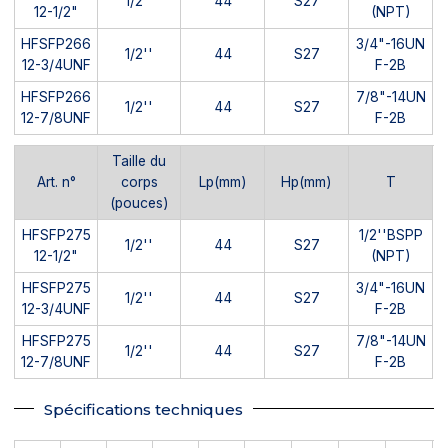
1/2''
44
S27
12-1/2"
(NPT)
HFSFP266
3/4"-16UN
1/2''
44
S27
12-3/4UNF
F-2B
HFSFP266
7/8"-14UN
1/2''
44
S27
12-7/8UNF
F-2B
Taille du
Art. n°
corps
Lp(mm)
Hp(mm)
T
(pouces)
HFSFP275
1/2''BSPP
1/2''
44
S27
12-1/2"
(NPT)
HFSFP275
3/4"-16UN
1/2''
44
S27
12-3/4UNF
F-2B
HFSFP275
7/8"-14UN
1/2''
44
S27
12-7/8UNF
F-2B
Spécifications techniques