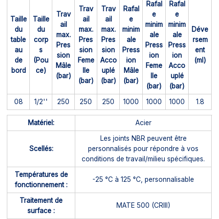
Rafal
Rafal
Trav
Trav
Rafal
Trav
e
e
Taille
Taille
ail
ail
e
ail
minim
minim
du
du
max.
max.
minim
Déve
max.
ale
ale
table
corp
Pres
Pres
ale
rsem
Pres
Press
Press
au
s
sion
sion
Press
ent
sion
ion
ion
de
(Pou
Feme
Acco
ion
(ml)
Mâle
Feme
Acco
bord
ce)
lle
uplé
Mâle
(bar)
lle
uplé
(bar)
(bar)
(bar)
(bar)
(bar)
08
1/2''
250
250
250
1000
1000
1000
1.8
Matériel:
Acier
Les joints NBR peuvent être
Scellés:
personnalisés pour répondre à vos
conditions de travail/milieu spécifiques.
Températures de
-25 °C à 125 °C, personnalisable
fonctionnement :
Traitement de
MATE 500 (CRIII)
surface :