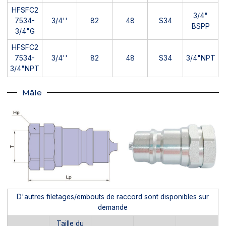
HFSFC2
3/4"
7534-
3/4''
82
48
S34
BSPP
3/4"G
HFSFC2
7534-
3/4''
82
48
S34
3/4"NPT
3/4"NPT
Mâle
D'autres filetages/embouts de raccord sont disponibles sur
demande
Taille du