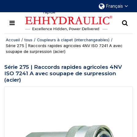
Plus de 30 ans d'expérience dans le domaine
Français
des raccords hydrauliques à déconnexion
rapide
Accueil
/
tous
/
Coupleurs à clapet (interchangeables)
/
Série 275 | Raccords rapides agricoles 4NV ISO 7241 A avec
soupape de surpression (acier)
Série 275 | Raccords rapides agricoles 4NV
ISO 7241 A avec soupape de surpression
(acier)