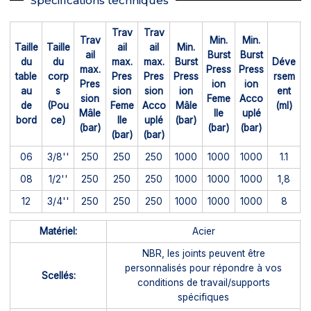
Spécifications techniques
Trav
Trav
Trav
Min.
Min.
Taille
Taille
ail
ail
Min.
ail
Burst
Burst
du
du
max.
max.
Burst
Déve
max.
Press
Press
table
corp
Pres
Pres
Press
rsem
Pres
ion
ion
au
s
sion
sion
ion
ent
sion
Feme
Acco
de
(Pou
Feme
Acco
Mâle
(ml)
Mâle
lle
uplé
bord
ce)
lle
uplé
(bar)
(bar)
(bar)
(bar)
(bar)
(bar)
06
3/8''
250
250
250
1000
1000
1000
1.1
08
1/2''
250
250
250
1000
1000
1000
1,8
12
3/4''
250
250
250
1000
1000
1000
8
Matériel:
Acier
NBR, les joints peuvent être
personnalisés pour répondre à vos
Scellés:
conditions de travail/supports
spécifiques