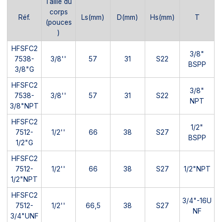
Taille du
corps
Réf.
Ls(mm)
D(mm)
Hs(mm)
T
(pouces
)
HFSFC2
3/8"
7538-
3/8''
57
31
S22
BSPP
3/8"G
HFSFC2
3/8"
7538-
3/8''
57
31
S22
NPT
3/8"NPT
HFSFC2
1/2"
7512-
1/2''
66
38
S27
BSPP
1/2"G
HFSFC2
7512-
1/2''
66
38
S27
1/2"NPT
1/2"NPT
HFSFC2
3/4"-16U
7512-
1/2''
66,5
38
S27
NF
3/4"UNF