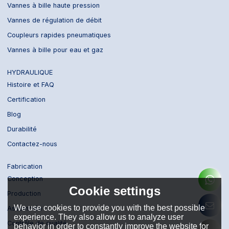
Vannes à bille haute pression
Vannes de régulation de débit
Coupleurs rapides pneumatiques
Vannes à bille pour eau et gaz
HYDRAULIQUE
Histoire et FAQ
Certification
Blog
Durabilité
Contactez-nous
Fabrication
Conception
Cookie settings
Production
We use cookies to provide you with the best possible
Assemblée
experience. They also allow us to analyze user
Contrôle de qualité
behavior in order to constantly improve the website for