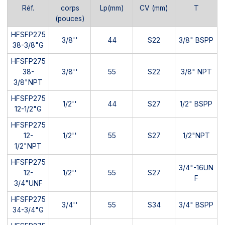
Réf.
corps
Lp(mm)
CV (mm)
T
(pouces)
HFSFP275
3/8''
44
S22
3/8" BSPP
38-3/8"G
HFSFP275
38-
3/8''
55
S22
3/8" NPT
3/8"NPT
HFSFP275
1/2''
44
S27
1/2" BSPP
12-1/2"G
HFSFP275
12-
1/2''
55
S27
1/2"NPT
1/2"NPT
HFSFP275
3/4"-16UN
12-
1/2''
55
S27
F
3/4"UNF
HFSFP275
3/4''
55
S34
3/4" BSPP
34-3/4"G