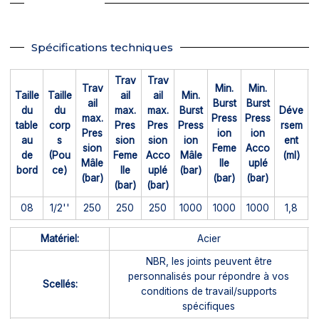
Spécifications techniques
Trav
Trav
Trav
Min.
Min.
Taille
Taille
ail
ail
Min.
ail
Burst
Burst
du
du
max.
max.
Burst
Déve
max.
Press
Press
table
corp
Pres
Pres
Press
rsem
Pres
ion
ion
au
s
sion
sion
ion
ent
sion
Feme
Acco
de
(Pou
Feme
Acco
Mâle
(ml)
Mâle
lle
uplé
bord
ce)
lle
uplé
(bar)
(bar)
(bar)
(bar)
(bar)
(bar)
08
1/2''
250
250
250
1000
1000
1000
1,8
Matériel:
Acier
NBR, les joints peuvent être
personnalisés pour répondre à vos
Scellés:
conditions de travail/supports
spécifiques