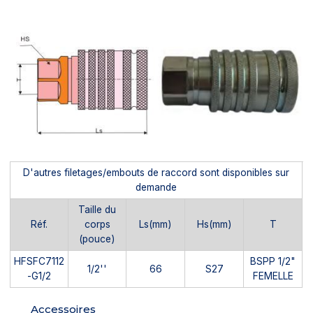
D'autres filetages/embouts de raccord sont disponibles sur
demande
Taille du
Réf.
corps
Ls(mm)
Hs(mm)
T
(pouce)
HFSFC7112
BSPP 1/2"
1/2''
66
S27
-G1/2
FEMELLE
Accessoires