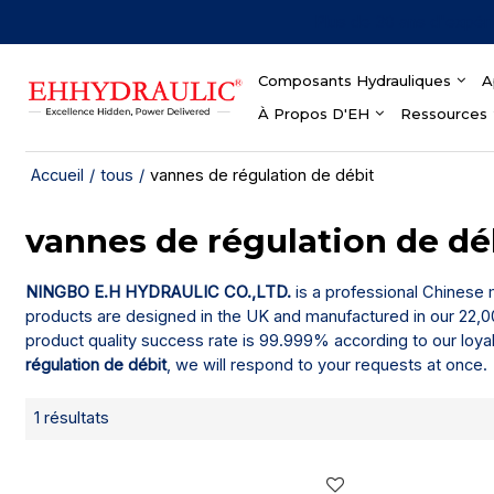
Plus de 30 ans d'expér
Composants Hydrauliques
A
À Propos D'EH
Ressources
Accueil
/
tous
/
vannes de régulation de débit
vannes de régulation de dé
NINGBO E.H HYDRAULIC CO.,LTD.
is a professional Chinese
products are designed in the UK and manufactured in our 22,00
product quality success rate is 99.999% according to our loya
régulation de débit
, we will respond to your requests at once.
1 résultats