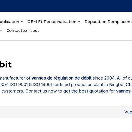
ience dans le domaine des raccords hydrauliques à déconnexion 
pplication
OEM Et Personnalisation
Réparation Remplacem
Contactez-Nous
bit
 manufacturer of
vannes de régulation de débit
since 2004. All of o
0㎡ ISO 9001 & ISO 14001 certified production plant in Ningbo, Ch
l customers. Contact us now to get the best quotation for
vannes
Vu