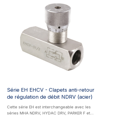
Série EH EHCV - Clapets anti-retour
de régulation de débit NDRV (acier)
Cette série EH est interchangeable avec les
séries MHA NDRV, HYDAC DRV, PARKER F et
GEMELS RF. Produit en acier. Clapet anti-retour
pour la régulation de débit. Convient à tout type
de système hydraulique utilisant un liquide peu