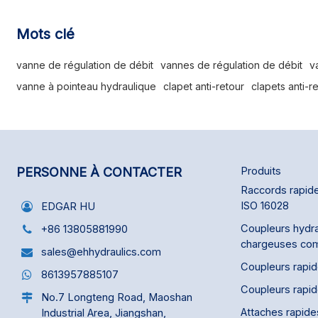
visqueux. Le modèle standard est en acier au
carbone zingué. Il est principalement utilisé
avec des huiles et liquides minéraux non
Mots clé
corrosifs.
vanne de régulation de débit
vannes de régulation de débit
v
vanne à pointeau hydraulique
clapet anti-retour
clapets anti-r
PERSONNE À CONTACTER
Produits
Raccords rapide
ISO 16028
EDGAR HU
Coupleurs hydra
+86 13805881990
chargeuses co
sales@ehhydraulics.com
Coupleurs rapi
8613957885107
Coupleurs rapi
No.7 Longteng Road, Maoshan
Attaches rapide
Industrial Area, Jiangshan,