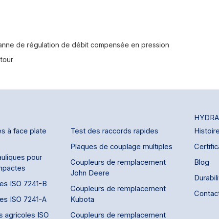
anne de régulation de débit compensée en pression
etour
HYDRA
s à face plate
Test des raccords rapides
Histoir
Plaques de couplage multiples
Certific
uliques pour
Coupleurs de remplacement
Blog
mpactes
John Deere
Durabil
des ISO 7241-B
Coupleurs de remplacement
Contac
des ISO 7241-A
Kubota
s agricoles ISO
Coupleurs de remplacement