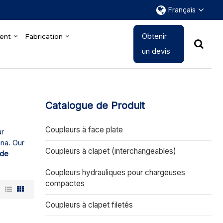
rapide
Français
Obtenir
ent
Fabrication
un devis
Catalogue de Produit
Coupleurs à face plate
ur
ina. Our
Coupleurs à clapet (interchangeables)
 de
Coupleurs hydrauliques pour chargeuses
compactes
e
Coupleurs à clapet filetés