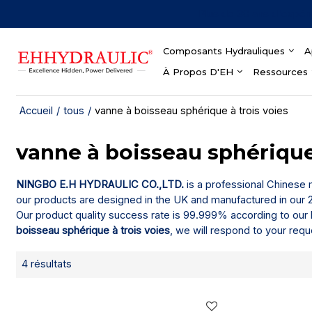
Plus de 30 ans d'expér
Composants Hydrauliques
A
À Propos D'EH
Ressources
Accueil
/
tous
/
vanne à boisseau sphérique à trois voies
vanne à boisseau sphérique
NINGBO E.H HYDRAULIC CO.,LTD.
is a professional Chinese
our products are designed in the UK and manufactured in our 2
Our product quality success rate is 99.999% according to our 
boisseau sphérique à trois voies
, we will respond to your requ
4 résultats