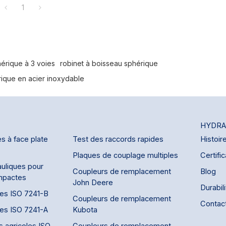
1
érique à 3 voies
robinet à boisseau sphérique
rique en acier inoxydable
HYDRA
s à face plate
Test des raccords rapides
Histoir
Plaques de couplage multiples
Certific
uliques pour
Coupleurs de remplacement
Blog
mpactes
John Deere
Durabil
des ISO 7241-B
Coupleurs de remplacement
Contac
des ISO 7241-A
Kubota