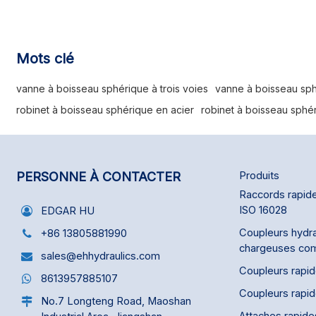
haute pression trois voies (acier inoxydable
316) de type T, utilisé dans divers secteurs,
notamment la construction, les machines
agricoles, l'ingénierie hydraulique, l'ingénierie
Mots clé
minière et l'industrie de la peinture.
vanne à boisseau sphérique à trois voies
vanne à boisseau sph
robinet à boisseau sphérique en acier
robinet à boisseau sphé
PERSONNE À CONTACTER
Produits
Raccords rapide
ISO 16028
EDGAR HU
Coupleurs hydra
+86 13805881990
chargeuses co
sales@ehhydraulics.com
Coupleurs rapi
8613957885107
Coupleurs rapi
No.7 Longteng Road, Maoshan