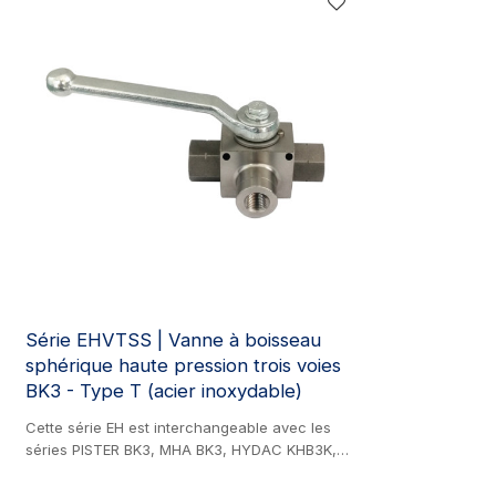
pression trois voies de type L (acier), utilisé
pression trois vo
dans divers secteurs, notamment la
dans divers sec
construction, les machines agricoles, le génie
construction, le
hydraulique, le génie minier et l'industrie de la
l'ingénierie hydr
peinture.
l'industrie de la 
Série EHVTSS | Vanne à boisseau
sphérique haute pression trois voies
BK3 - Type T (acier inoxydable)
Cette série EH est interchangeable avec les
séries PISTER BK3, MHA BK3, HYDAC KHB3K,
GEMELS GE3 et CIOCCA CRHI3. Produit en acier
inoxydable. Robinet à boisseau sphérique