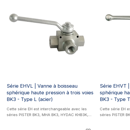
Série EHVL | Vanne à boisseau
Série EHVT |
sphérique haute pression à trois voies
sphérique hau
BK3 - Type L (acier)
BK3 - Type T 
Cette série EH est interchangeable avec les
Cette série EH e
séries PISTER BK3, MHA BK3, HYDAC KHB3K,
séries PISTER 
GEMELS GE3 et CIOCCA CRHI3. Produit en
GEMELS GE3 et C
acier. Robinet à boisseau sphérique haute
acier. Robinet à