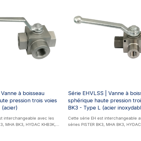
 Vanne à boisseau
Série EHVLSS | Vanne à bois
te pression trois voies
sphérique haute pression troi
(acier)
BK3 - Type L (acier inoxydab
st interchangeable avec les
Cette série EH est interchangeable a
BK3, MHA BK3, HYDAC KHB3K,
séries PISTER BK3, MHA BK3, HYDAC
IOCCA CRHI3. Produit en
GEMELS GE3 et CIOCCA CRHI3. Produi
 boisseau sphérique haute
inoxydable. Robinet à boisseau sphé