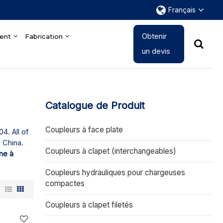
rapide
Français
Obtenir
ent
Fabrication
un devis
Catalogue de Produit
Coupleurs à face plate
4. All of
 China.
Coupleurs à clapet (interchangeables)
ne à
Coupleurs hydrauliques pour chargeuses
compactes
e
Coupleurs à clapet filetés