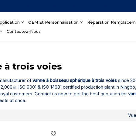
ience dans le domaine des raccords hydrauliques à déconnexion 
pplication
OEM Et Personnalisation
Réparation Remplacem
Contactez-Nous
 à trois voies
 manufacturer of
vanne à boisseau sphérique à trois voies
since 200
2,000㎡ ISO 9001 & ISO 14001 certified production plant in Ningbo,
loyal customers. Contact us now to get the best quotation for
van
ests at once.
Vu