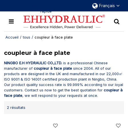
Plus de 30 ans d'expérience dans le domaine
Français
des raccords hydrauliques à déconnexion
rapide
Accueil
/
tous
/
coupleur à face plate
coupleur à face plate
NINGBO E.H HYDRAULIC CO.,LTD.
is a professional Chinese
manufacturer of
coupleur à face plate
since 2004. All of our
products are designed in the UK and manufactured in our 22,000㎡
ISO 9001 & ISO 14001 certified production plant in Ningbo, China.
Our product quality success rate is 99.999% according to our loyal
customers. Contact us now to get the best quotation for
coupleur à
face plate
, we will respond to your requests at once.
2 résultats