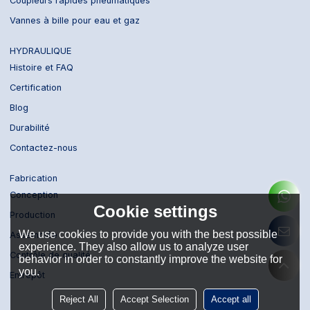
Coupleurs rapides pneumatiques
Vannes à bille pour eau et gaz
HYDRAULIQUE
Histoire et FAQ
Certification
Blog
Durabilité
Contactez-nous
Fabrication
Conception
Cookie settings
Production
We use cookies to provide you with the best possible
Assemblée
experience. They also allow us to analyze user
Contrôle de qualité
behavior in order to constantly improve the website for
you.
Entrepôt
Reject All
Accept Selection
Accept all