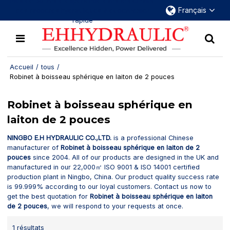
Plus de 30 ans d'expérience dans le domaine
Français
des raccords hydrauliques à déconnexion
rapide
Accueil
/
tous
/
Robinet à boisseau sphérique en laiton de 2 pouces
Robinet à boisseau sphérique en
laiton de 2 pouces
NINGBO E.H HYDRAULIC CO.,LTD.
is a professional Chinese
manufacturer of
Robinet à boisseau sphérique en laiton de 2
pouces
since 2004. All of our products are designed in the UK and
manufactured in our 22,000㎡ ISO 9001 & ISO 14001 certified
production plant in Ningbo, China. Our product quality success rate
is 99.999% according to our loyal customers. Contact us now to
get the best quotation for
Robinet à boisseau sphérique en laiton
de 2 pouces
, we will respond to your requests at once.
1 résultats