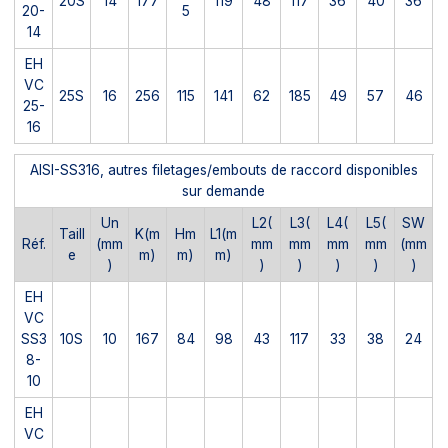
20S
14
177
119
48
117
36
40
36
20-
5
14
EH
VC
25S
16
256
115
141
62
185
49
57
46
25-
16
AISI-SS316, autres filetages/embouts de raccord disponibles
sur demande
Un
L2(
L3(
L4(
L5(
SW
Taill
K(m
Hm
L1(m
Réf.
(mm
mm
mm
mm
mm
(mm
e
m)
m)
m)
)
)
)
)
)
)
EH
VC
SS3
10S
10
167
84
98
43
117
33
38
24
8-
10
EH
VC