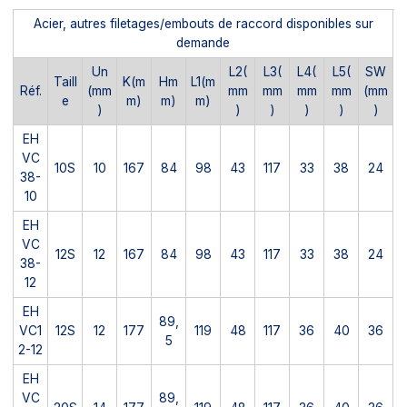
Acier, autres filetages/embouts de raccord disponibles sur
demande
Un
L2(
L3(
L4(
L5(
SW
Taill
K(m
Hm
L1(m
Réf.
(mm
mm
mm
mm
mm
(mm
e
m)
m)
m)
)
)
)
)
)
)
EH
VC
10S
10
167
84
98
43
117
33
38
24
38-
10
EH
VC
12S
12
167
84
98
43
117
33
38
24
38-
12
EH
89,
VC1
12S
12
177
119
48
117
36
40
36
5
2-12
EH
VC
89,