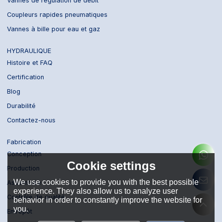
Vannes de régulation de débit
Coupleurs rapides pneumatiques
Vannes à bille pour eau et gaz
HYDRAULIQUE
Histoire et FAQ
Certification
Blog
Durabilité
Contactez-nous
Fabrication
Conception
Cookie settings
Production
We use cookies to provide you with the best possible
Assemblée
experience. They also allow us to analyze user
Contrôle de qualité
behavior in order to constantly improve the website for
you.
Entrepôt