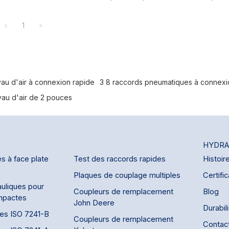
de conduites d'air et de
adaptateurs pivotants (acier). Produit
ression. Compact et
Ce système de raccord est équipé d
tilise un mécanisme de
1
verrouillage de sécurité. Pour le débr
lles en acier captives qui
faut d'abord dévisser la fiche du ra
la rainure de verrouillage du
de pouvoir le déverrouiller. Ceci em
chon coulissant à ressort du
déconnexion involontaire.
re rétracté manuellement pour
connecter le raccord.
yau d'air à connexion rapide
3 8 raccords pneumatiques à connexi
rantes : air comprimé, eau,
 vide limité et gaz limités.
yau d'air de 2 pouces
HYDRA
s à face plate
Test des raccords rapides
Histoir
Plaques de couplage multiples
Certific
uliques pour
Coupleurs de remplacement
Blog
mpactes
John Deere
Durabil
des ISO 7241-B
Coupleurs de remplacement
Contac