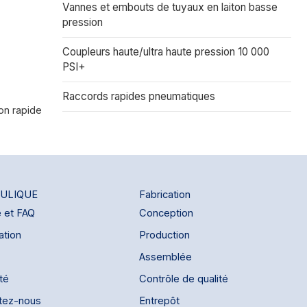
Vannes et embouts de tuyaux en laiton basse
 en acier.
pression
'un
ancher, il
ccord avant
Coupleurs haute/ultra haute pression 10 000
pêche toute
PSI+
Raccords rapides pneumatiques
on rapide
ULIQUE
Fabrication
e et FAQ
Conception
ation
Production
Assemblée
ité
Contrôle de qualité
tez-nous
Entrepôt