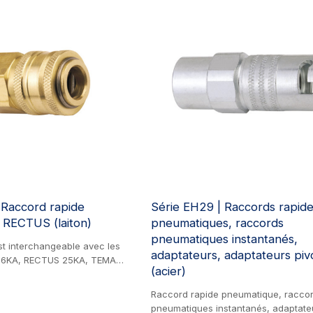
 Raccord rapide
Série EH29 | Raccords rapid
 RECTUS (laiton)
pneumatiques, raccords
pneumatiques instantanés,
st interchangeable avec les
adaptateurs, adaptateurs piv
26KA, RECTUS 25KA, TEMA
(acier)
t DIXON CJ. Produit en laiton.
anchon est interchangeable
Raccord rapide pneumatique, racco
el. Il est largement utilisé pour
pneumatiques instantanés, adaptate