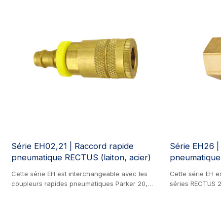
Série EH02,21 | Raccord rapide
Série EH26 |
pneumatique RECTUS (laiton, acier)
pneumatique
Cette série EH est interchangeable avec les
Cette série EH e
coupleurs rapides pneumatiques Parker 20,
séries RECTUS 
Parker 30, Hansen 1000, Hansen 3000, Rectus
1600, CEJN 320 e
23KA, Rectus 24, Rectus 1400, Rectus 1423,
Ce coupleur à m
CEJN 310, TEMA 1400, FOSTER 3/4/5/6,
en milieu industri