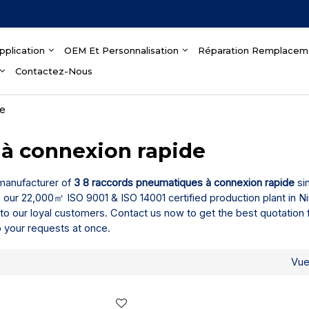
ience dans le domaine des raccords hydrauliques à déconnexion 
pplication
OEM Et Personnalisation
Réparation Remplacem
Contactez-Nous
de
 à connexion rapide
 manufacturer of
3 8 raccords pneumatiques à connexion rapide
si
n our 22,000㎡ ISO 9001 & ISO 14001 certified production plant in N
to our loyal customers. Contact us now to get the best quotation 
o your requests at once.
Vu