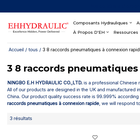
Plus de 30 ans d'expér
Composants Hydrauliques
A
À Propos D'EH
Ressources
Accueil
/
tous
/
3 8 raccords pneumatiques à connexion rapi
3 8 raccords pneumatiques
NINGBO E.H HYDRAULIC CO.,LTD.
is a professional Chinese
All of our products are designed in the UK and manufactured i
China. Our product quality success rate is 99.999% according 
raccords pneumatiques à connexion rapide
, we will respond t
3 résultats