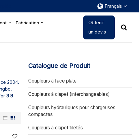
rapide
Français
Obtenir
ent
Fabrication
un devis
Catalogue de Produit
Coupleurs à face plate
nce 2004.
ingbo,
Coupleurs à clapet (interchangeables)
for
3 8
Coupleurs hydrauliques pour chargeuses
compactes
e
Coupleurs à clapet filetés